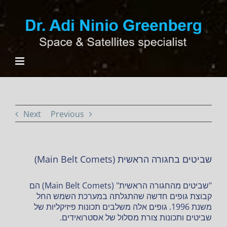
Ski
t
conten
Next
Previous
שביטים בחגורה הראשית (Main Belt Comets)
"שביטים מהחגורה הראשית" (Main Belt Comets) הם
קבוצת גופים חדשה שהתגלתה במערכת השמש החל
משנת 1996. גופים אלה משלבים תכונות פיזיקליות של
שביטים ותכונות צורת מסלול של אסטרואידים.