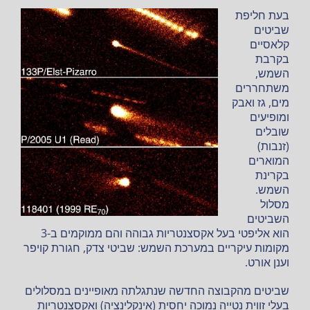
בעת חליפת
שביטים
קלאסיים
בקרבת
השמש,
משתחררים
מים, גז ואבק
ומופיעים
שובלים
(זנבות)
המוארים
בקרינת
השמש.
מסלול
השביטים
הוא אליפטי בעל אקסצנטריות גבוהה והם ממוקמים ב-3
מקומות עיקריים במערכת השמש: שביטי צדק, חגורת קויפר
וענן אורט.
שביטים מהקבוצה החדשה שנתגלתה מאופיינים במסלולים
בעלי זווית נטייה נמוכה יחסית (אינקלינציה) ואקסצנטריות