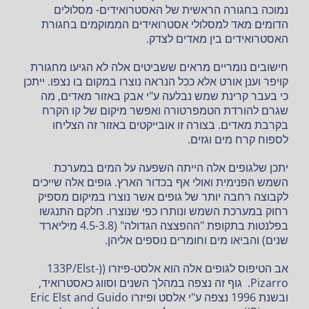
נמוכה בחגורה הראשית של האסטרואידים- מסלולים
הדומים מאד למסלולי אסטרואידים הממוקמים בחגורת
האסטרואידים בין מאדים לצדק.
חישובים נומריים מראים ששביטים אלה לא הגיעו מחגורת
קויפר וענן אורט אלא ככל הנראה נוצרו במקום בו נצפו. ייתכן
כי בעבר קרינת שמש נבלעה ע"י אבק באזור מאדים, מה
שגרם להורדת הטמפרטורה ואפשר מיקום של קו הקרח
בקרבת מאדים. בצורה זו אובייקטים באזור זה הצליחו
לספוח קרח מים וגזים.
יתכן שלגופים אלה הייתה השפעה על המים במערכת
השמש הפנימית ואולי אף בכדור הארץ. גופים אלה שייכים
לקבוצה רחבה יותר של גופים אשר נוצרו במיקום מספיק
רחוק במערכת השמש ונותרו כפי שנוצרו. חלקם התנגשו
בפלנטות בתקופת "ההפצצה הגדולה" (4.5-3.8 מיליארד
שנים) והביאו מים וחומרים נוספים אליהן.
אב הטיפוס לגופים אלה הוא אלסט-פיזרו ((133P/Elst-
Pizarro. גוף זה נצפה במהלך השנים וסווג כאסטרואיד,
ובשנת 1996 נצפה ע"י אלסט ופיזרו Eric Elst and Guido