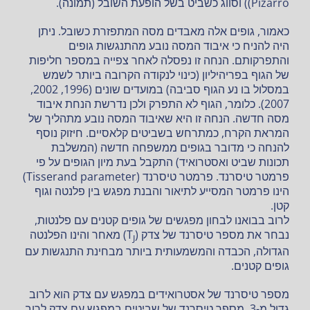
Pizarro)) וסווג כשביט בשל הופעת השובל (תמונה).
כאמור, גופים אלה מאבדים מסה המתפזרת כשובל. ניתן
היה להניח כי איבוד המסה נובע מהתנגשות גופים
והתפרקותם. הנחה זו נפסלה לאחר צפייה במספר חליפות
של הגוף בפריהיליון (כינוי לנקודה הקרובה ביותר לשמש
במסלול בו נע הגוף סביבה) במועדים שונים (1996, 2002,
2007). כלומר, הגוף לא התפרק ולכן נדרשת הנחת איבוד
מסה חדשה. הנחה זו היא שאיבוד המסה נובע מתהליך של
המראת הקרח, כמתרחש בשביטים קלאסיים. חיזוק נוסף
להנחה כי מדובר בגופים ממשפחה חדשה (המשלבת
תכונות שביט ואסטרואיד) התקבל בעת מיון הגופים על פי
פרמטר טיסרנד. פרמטר טיסרנד (Tisserand parameter)
הינו פרמטר המסייע לתיאור והבנת מפגש בין פלנטה וגוף
קטן.
לרוב בבואנו לבחון מפגשים של גופים קטנים עם פלנטות,
נבחר את מספר טיסרנד של צדק (T
) מאחר והינו הפלנטה
J
הגדולה, הכבדה והמשמעותית ביותר מבחינת התנגשות עם
גופים קטנים.
מספר טיסרנד של אסטרואידים במפגש עם צדק הוא לרוב
גדול מ-3. מספר טיסרנד של שביטים במפגש עם צדק לרוב